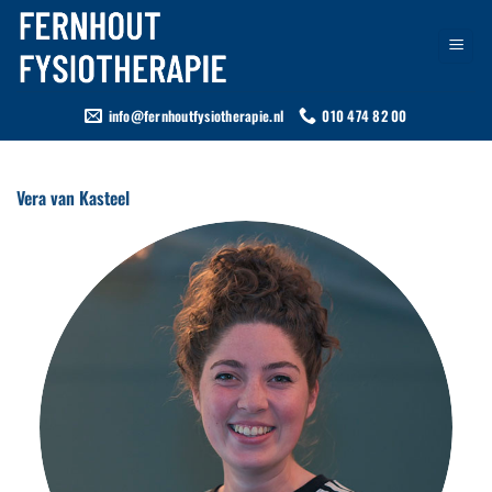
Ga
naar
inhoud
info@fernhoutfysiotherapie.nl
010 474 82 00
Vera van Kasteel